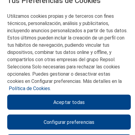
Tus Preferencias de Cookies
Utilizamos cookies propias y de terceros con fines
técnicos, personalización, análisis y publicitarios,
San Martín 5-Edificio Muñatones,
48550 Muskiz (Bizkaia)
incluyendo anuncios personalizados a partir de tus datos.
Telf. 946 357 000
Estos últimos pueden incluir la creación de un perfil con
© 2026 Petronor S.A.
tus hábitos de navegación, pudiendo vincular tus
dispositivos, combinar tus datos online y offline, y
compartirlos con otras empresas del grupo Repsol.
Selecciona Solo necesarias para rechazar las cookies
opcionales. Puedes gestionar o desactivar estas
CONTACTO
cookies en Configurar preferencias. Más detalles en la
Política de Cookies.
MAPA WEB
Aceptar todas
POLITICA DE PRIVACIDAD
AVISO LEGAL
Configurar preferencias
POLITICA DE COOKIES