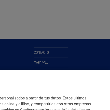
CONTACTO
MAPA WEB
POLITICA DE PRIVACIDAD
AVISO LEGAL
POLITICA DE COOKIES
 personalizados a partir de tus datos. Estos últimos
CANAL DE ÉTICA
os online y offline, y compartirlos con otras empresas
 cookies en Configurar preferencias. Más detalles en