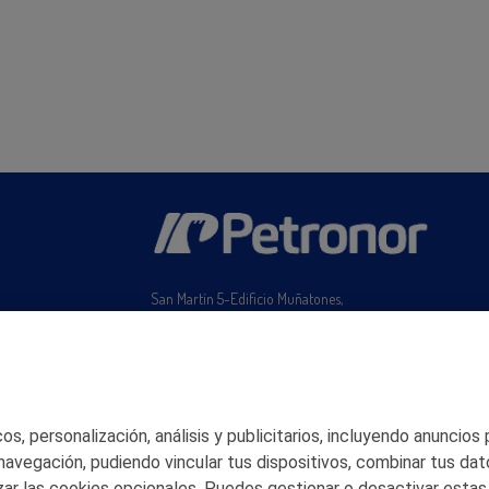
San Martín 5-Edificio Muñatones,
48550 Muskiz (Bizkaia)
Telf. 946 357 000
© 2026 Petronor S.A.
s, personalización, análisis y publicitarios, incluyendo anuncios
 navegación, pudiendo vincular tus dispositivos, combinar tus dat
ar las cookies opcionales. Puedes gestionar o desactivar estas