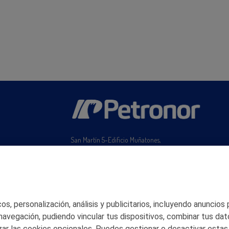
San Martín 5-Edificio Muñatones,
48550 Muskiz (Bizkaia)
Telf. 946 357 000
© 2026 Petronor S.A.
s, personalización, análisis y publicitarios, incluyendo anuncios
 navegación, pudiendo vincular tus dispositivos, combinar tus dat
ar las cookies opcionales. Puedes gestionar o desactivar estas