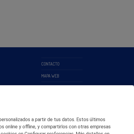
CONTACTO
MAPA WEB
POLITICA DE PRIVACIDAD
AVISO LEGAL
POLITICA DE COOKIES
 personalizados a partir de tus datos. Estos últimos
CANAL DE ÉTICA
os online y offline, y compartirlos con otras empresas
 cookies en Configurar preferencias. Más detalles en