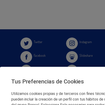
Twitter
Instagram
Facebook
Slideshare
Youtube
Soundcloud
Tus Preferencias de Cookies
Flickr
Utilizamos cookies propias y de terceros con fines técnico
pueden incluir la creación de un perfil con tus hábitos de
del grupo Repsol. Selecciona Solo necesarias para rechaz