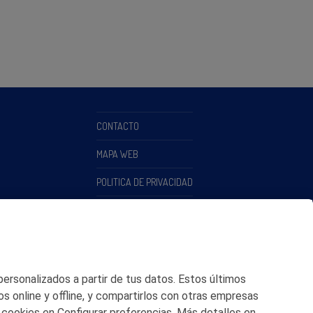
CONTACTO
MAPA WEB
POLITICA DE PRIVACIDAD
AVISO LEGAL
POLITICA DE COOKIES
CANAL DE ÉTICA
 personalizados a partir de tus datos. Estos últimos
os online y offline, y compartirlos con otras empresas
 cookies en Configurar preferencias. Más detalles en