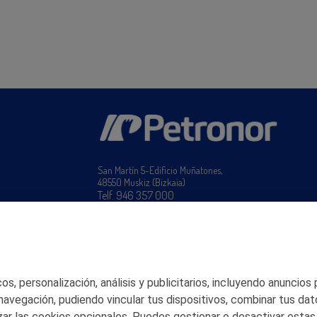
San Martín 5-Edificio Muñatones,
48550 Muskiz (Bizkaia)
Telf. 946 357 000
© 2026 Petronor S.A.
s, personalización, análisis y publicitarios, incluyendo anuncios
 navegación, pudiendo vincular tus dispositivos, combinar tus dat
ar las cookies opcionales. Puedes gestionar o desactivar estas