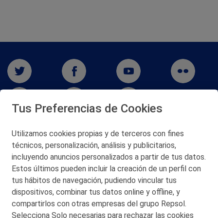
Tus Preferencias de Cookies
Utilizamos cookies propias y de terceros con fines
técnicos, personalización, análisis y publicitarios,
San Martín 5-Edificio Muñatones,
48550 Muskiz (Bizkaia)
incluyendo anuncios personalizados a partir de tus datos.
Telf. 946 357 000
Estos últimos pueden incluir la creación de un perfil con
© 2026 Petronor S.A.
tus hábitos de navegación, pudiendo vincular tus
dispositivos, combinar tus datos online y offline, y
compartirlos con otras empresas del grupo Repsol.
Selecciona Solo necesarias para rechazar las cookies