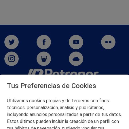
Tus Preferencias de Cookies
San Martín 5-Edificio Muñatones,
48550 Muskiz (Bizkaia)
Telf. 946 357 000
Utilizamos cookies propias y de terceros con fines
© 2026 Petronor S.A.
técnicos, personalización, análisis y publicitarios,
incluyendo anuncios personalizados a partir de tus datos.
Estos últimos pueden incluir la creación de un perfil con
tus hábitos de navegación, pudiendo vincular tus