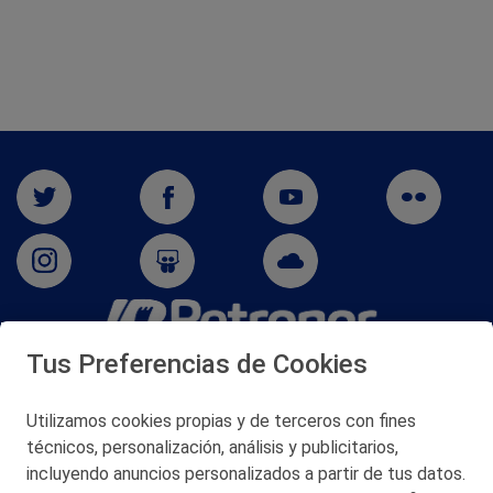
Tus Preferencias de Cookies
San Martín 5-Edificio Muñatones,
48550 Muskiz (Bizkaia)
Telf. 946 357 000
Utilizamos cookies propias y de terceros con fines
© 2026 Petronor S.A.
técnicos, personalización, análisis y publicitarios,
incluyendo anuncios personalizados a partir de tus datos.