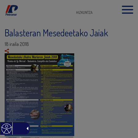
HIZKUNTZA
Balasteran Mesedeetako Jaiak
18 iraila 2018