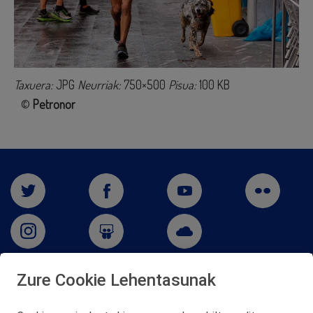
Taxuera:
JPG
Neurriak:
750×500
Pisua:
100 KB
©
Petronor
Zure Cookie Lehentasunak
San Martín 5-Edificio Muñatones,
48550 Muskiz (Bizkaia)