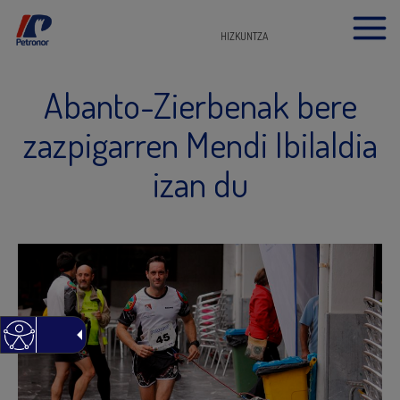
HIZKUNTZA
Abanto-Zierbenak bere
zazpigarren Mendi Ibilaldia
izan du