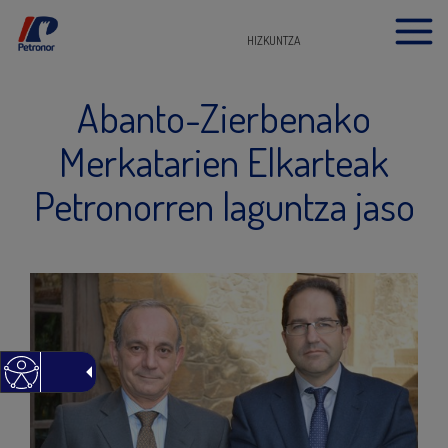
HIZKUNTZA
Abanto-Zierbenako
Merkatarien Elkarteak
Petronorren laguntza jaso