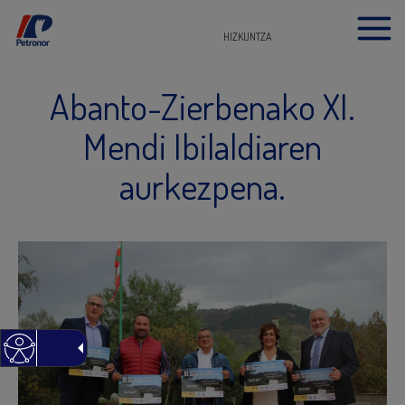
HIZKUNTZA
Abanto-Zierbenako XI.
Mendi Ibilaldiaren
aurkezpena.