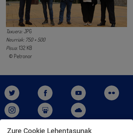
Taxuera:
JPG
Neurriak: 750 × 500
Pisua:
132 KB
© Petronor
Zure Cookie Lehentasunak