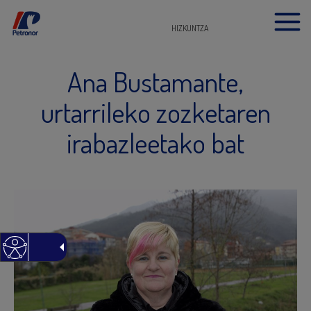
HIZKUNTZA
Ana Bustamante,
urtarrileko zozketaren
irabazleetako bat