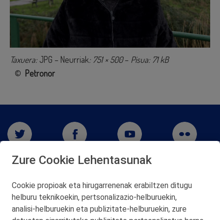
Taxuera:
JPG – Neurriak
: 751 × 500
–
Pisua: 71 kB
©
Petronor
Zure Cookie Lehentasunak
Cookie propioak eta hirugarrenenak erabiltzen ditugu
helburu teknikoekin, pertsonalizazio‑helburuekin,
San Martín 5-Edificio Muñatones,
analisi‑helburuekin eta publizitate‑helburuekin, zure
48550 Muskiz (Bizkaia)