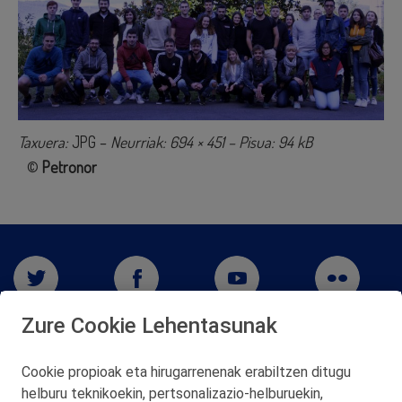
Taxuera:
JPG –
Neurriak: 694 × 451 – Pisua: 94 kB
©
Petronor
Zure Cookie Lehentasunak
Cookie propioak eta hirugarrenenak erabiltzen ditugu
helburu teknikoekin, pertsonalizazio‑helburuekin,