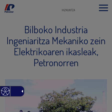
HIZKUNTZA
Bilboko Industria
Ingeniaritza Mekaniko zein
Elektrikoaren ikasleak,
Petronorren