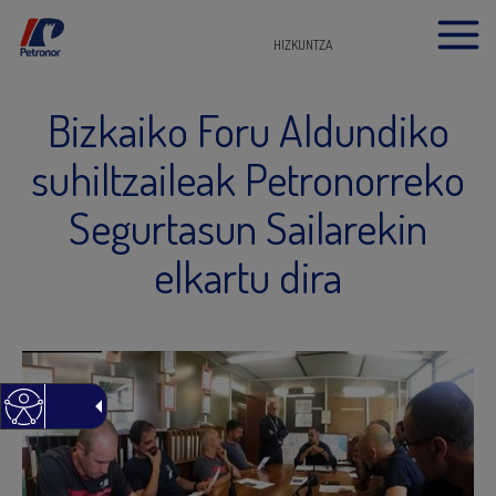
HIZKUNTZA
Bizkaiko Foru Aldundiko
suhiltzaileak Petronorreko
Segurtasun Sailarekin
elkartu dira