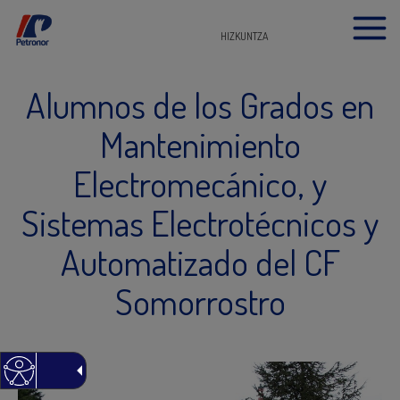
HIZKUNTZA
Alumnos de los Grados en
Mantenimiento
Electromecánico, y
Sistemas Electrotécnicos y
Automatizado del CF
Somorrostro