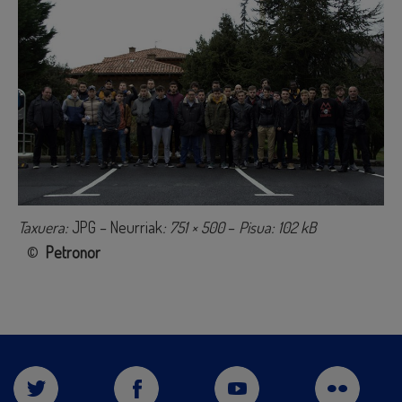
Taxuera:
JPG – Neurriak
: 751 × 500
–
Pisua: 102 kB
©
Petronor