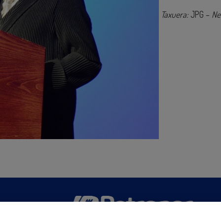
Taxuera:
JPG –
Ne