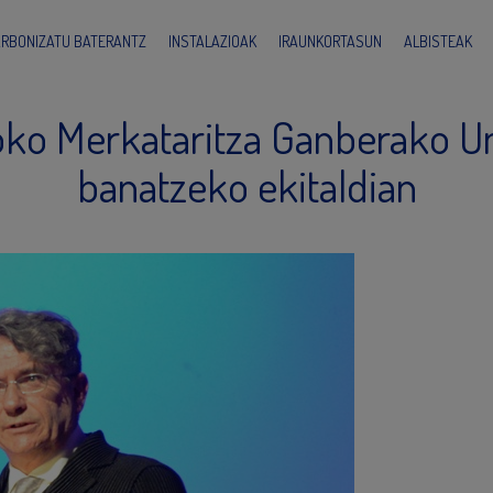
ARBONIZATU BATERANTZ
INSTALAZIOAK
IRAUNKORTASUN
ALBISTEAK
oko Merkataritza Ganberako Uni
banatzeko ekitaldian