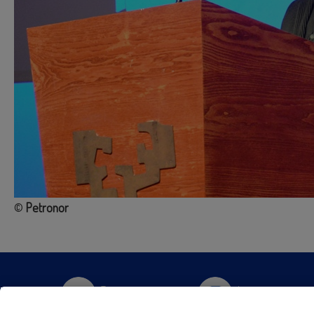
©
Petronor
Twitter
Instagram