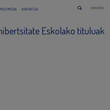
HIZKUNTZA
MULTIMEDIA
KONTAKTUA
bertsitate Eskolako tituluak