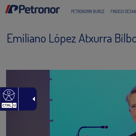
PETRONORRI BURUZ
FINDEGI DESK
Emiliano López Atxurra Bilb
CTRL
U