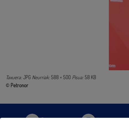
Taxuera:
JPG
Neurriak:
588 × 500
Pisua:
58 KB
©
Petronor
Twitter
Instagram