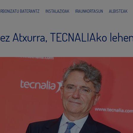
ARBONIZATU BATERANTZ
INSTALAZIOAK
IRAUNKORTASUN
ALBISTEAK
ez Atxurra, TECNALIAko lehen