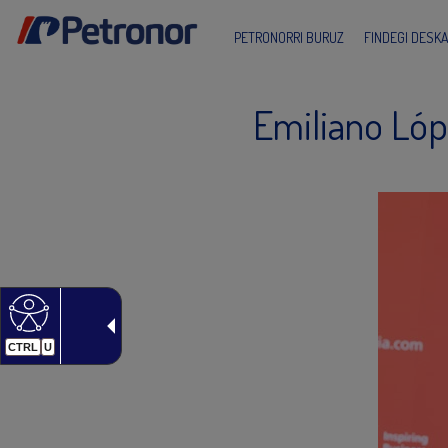
PETRONORRI BURUZ
FINDEGI DESK
Emiliano Lóp
CTRL
U