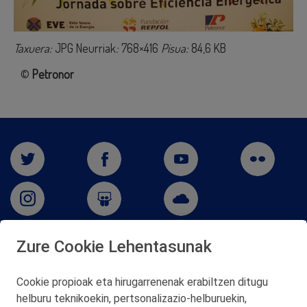
Taxuera:
JPG Neurriak
:
768×416
Pisua:
84,6 KB
©
Petronor
Zure Cookie Lehentasunak
San Martín 5-Edificio Muñatones,
48550 Muskiz (Bizkaia)
Cookie propioak eta hirugarrenenak erabiltzen ditugu
Telf. 946 357 000
helburu teknikoekin, pertsonalizazio‑helburuekin,
© 2026 Petronor S.A.