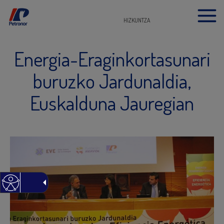
HIZKUNTZA
Energia-Eraginkortasunari
buruzko Jardunaldia,
Euskalduna Jauregian