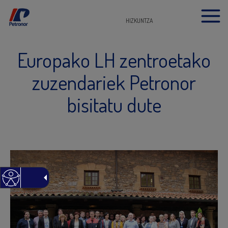
HIZKUNTZA
Europako LH zentroetako
zuzendariek Petronor
bisitatu dute