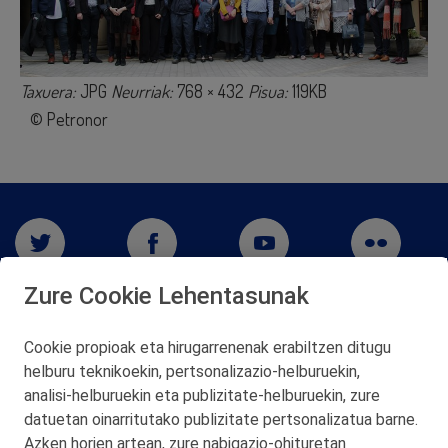
Taxuera:
JPG
Neurriak:
768 × 432
Pisua:
119KB
© Petronor
Zure Cookie Lehentasunak
Cookie propioak eta hirugarrenenak erabiltzen ditugu
helburu teknikoekin, pertsonalizazio‑helburuekin,
San Martín 5-Edificio Muñatones,
analisi‑helburuekin eta publizitate‑helburuekin, zure
48550 Muskiz (Bizkaia)
datuetan oinarritutako publizitate pertsonalizatua barne.
Telf. 946 357 000
Azken horien artean, zure nabigazio‑ohituretan