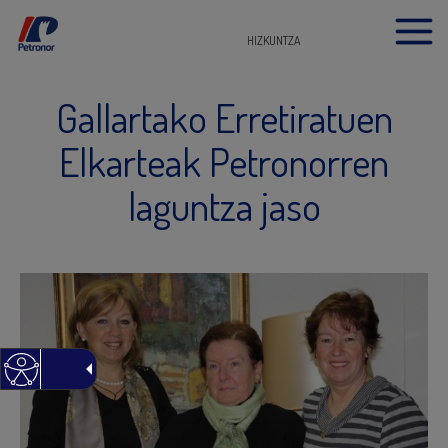
HIZKUNTZA
Gallartako Erretiratuen
Elkarteak Petronorren
laguntza jaso