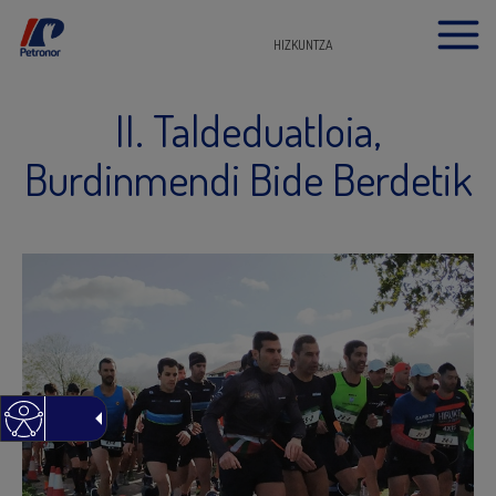
HIZKUNTZA
II. Taldeduatloia,
Burdinmendi Bide Berdetik