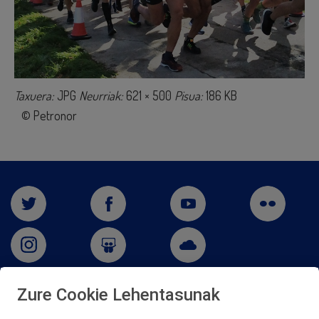
Taxuera:
JPG
Neurriak:
621 × 500
Pisua:
186 KB
© Petronor
Zure Cookie Lehentasunak
San Martín 5-Edificio Muñatones,