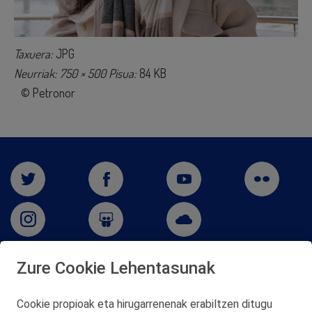
Taxuera:
JPG
Neurriak: 750 × 500
Pisua:
84 KB
© Petronor
Zure Cookie Lehentasunak
San Martín 5-Edificio Muñatones,
48550 Muskiz (Bizkaia)
Cookie propioak eta hirugarrenenak erabiltzen ditugu
Telf. 946 357 000