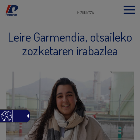
HIZKUNTZA
Leire Garmendia, otsaileko
zozketaren irabazlea