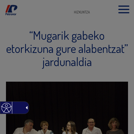
HIZKUNTZA
“Mugarik gabeko
etorkizuna gure alabentzat”
jardunaldia