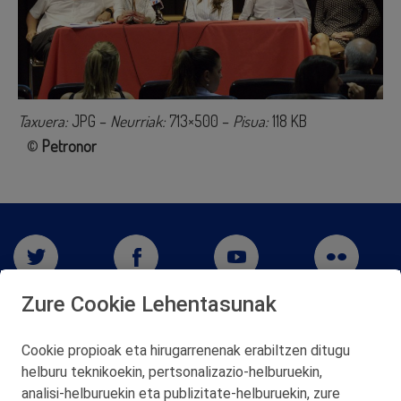
Taxuera:
JPG –
Neurriak:
713×500 –
Pisua:
118 KB
©
Petronor
Zure Cookie Lehentasunak
Cookie propioak eta hirugarrenenak erabiltzen ditugu
helburu teknikoekin, pertsonalizazio‑helburuekin,
analisi‑helburuekin eta publizitate‑helburuekin, zure
San Martín 5-Edificio Muñatones,