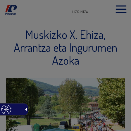
HIZKUNTZA
Muskizko X. Ehiza,
Arrantza eta Ingurumen
Azoka