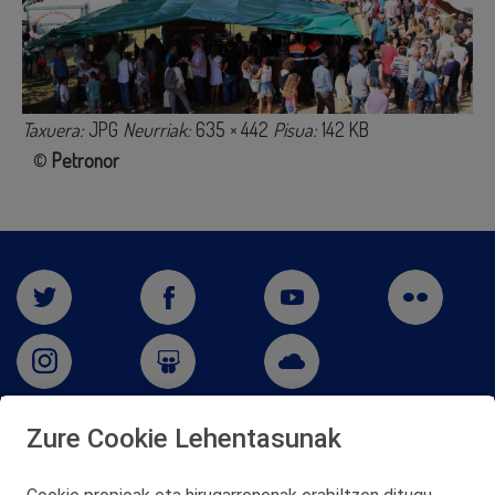
Taxuera:
JPG
Neurriak:
635 × 442
Pisua:
142 KB
©
Petronor
Zure Cookie Lehentasunak
San Martín 5-Edificio Muñatones,
48550 Muskiz (Bizkaia)