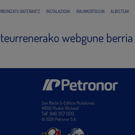
ARBONIZATU BATERANTZ
INSTALAZIOAK
IRAUNKORTASUN
ALBISTEAK
rteurrenerako webgune berria
San Martín 5-Edificio Muñatones,
48550 Muskiz (Bizkaia)
Telf. 946 357 000
© 2026 Petronor S.A.