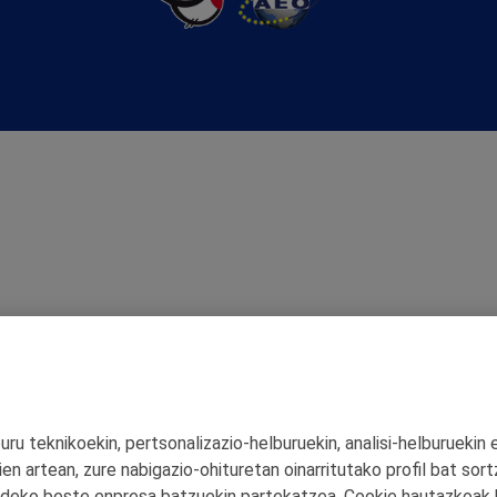
ru teknikoekin, pertsonalizazio‑helburuekin, analisi‑helburuekin 
ien artean, zure nabigazio‑ohituretan oinarritutako profil bat sort
aldeko beste enpresa batzuekin partekatzea. Cookie hautazkoak 