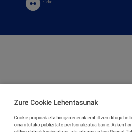
Flickr
Zure Cookie Lehentasunak
Cookie propioak eta hirugarrenenak erabiltzen ditugu helbu
oinarritutako publizitate pertsonalizatua barne. Azken hor
offline datuak konbinatzea, eta informazio hori Repsol T