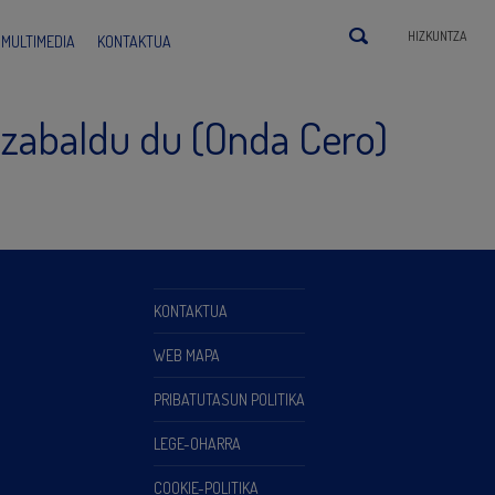
HIZKUNTZA
MULTIMEDIA
KONTAKTUA
 zabaldu du (Onda Cero)
KONTAKTUA
WEB MAPA
PRIBATUTASUN POLITIKA
LEGE-OHARRA
COOKIE-POLITIKA