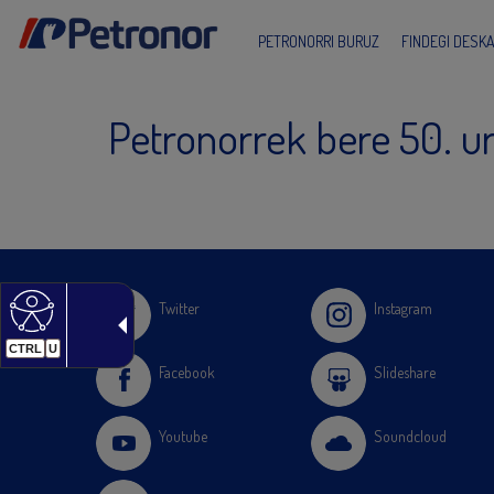
PETRONORRI BURUZ
FINDEGI DESK
Petronorrek bere 50. u
Twitter
Instagram
CTRL
U
Facebook
Slideshare
Youtube
Soundcloud