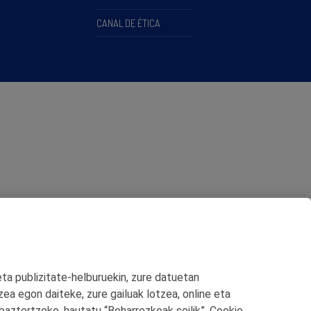
CANAL DE ÉTICA
eta publizitate‑helburuekin, zure datuetan
zea egon daiteke, zure gailuak lotzea, online eta
baztertzeko, hautatu “Beharrezkoak soilik”. Cookie