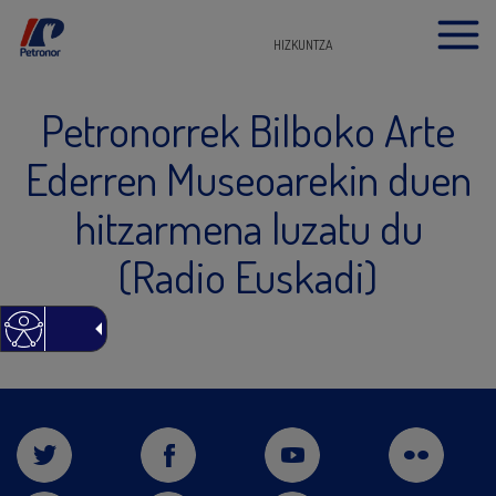
HIZKUNTZA
Petronorrek Bilboko Arte
Ederren Museoarekin duen
hitzarmena luzatu du
(Radio Euskadi)