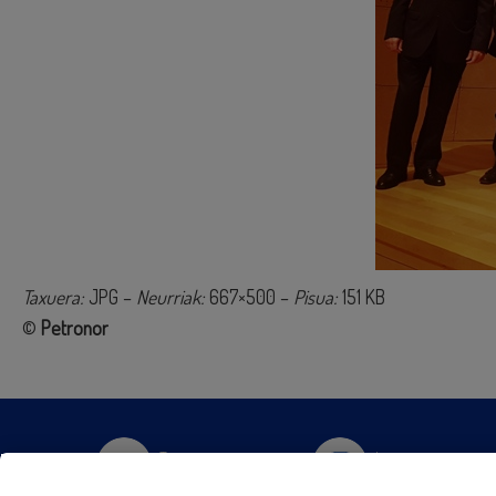
Taxuera:
JPG –
Neurriak:
667×500 –
Pisua:
151 KB
©
Petronor
Twitter
Instagram