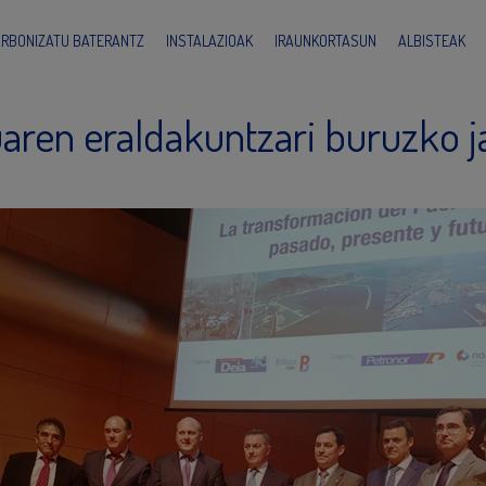
ARBONIZATU BATERANTZ
INSTALAZIOAK
IRAUNKORTASUN
ALBISTEAK
aren eraldakuntzari buruzko j