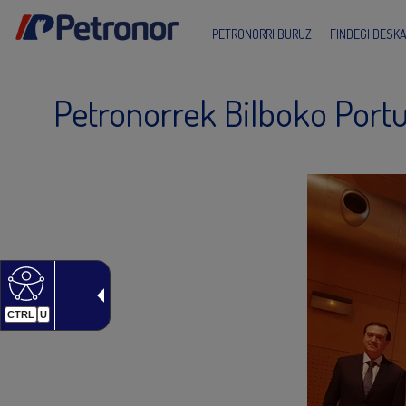
PETRONORRI BURUZ
FINDEGI DESK
Petronorrek Bilboko Portu
CTRL
U