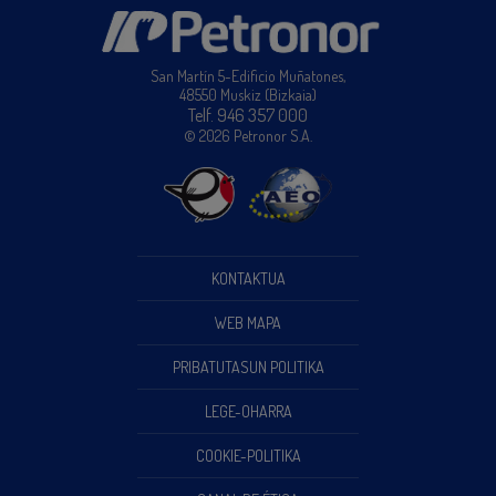
San Martín 5-Edificio Muñatones,
48550 Muskiz (Bizkaia)
Telf. 946 357 000
© 2026 Petronor S.A.
KONTAKTUA
WEB MAPA
PRIBATUTASUN POLITIKA
LEGE-OHARRA
COOKIE-POLITIKA