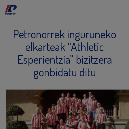
Petronorrek inguruneko
elkarteak “Athletic
Esperientzia” bizitzera
gonbidatu ditu