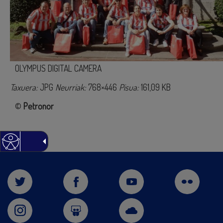
OLYMPUS DIGITAL CAMERA
Taxuera:
JPG
Neurriak:
768×446
Pisua:
161,09 KB
©
Petronor