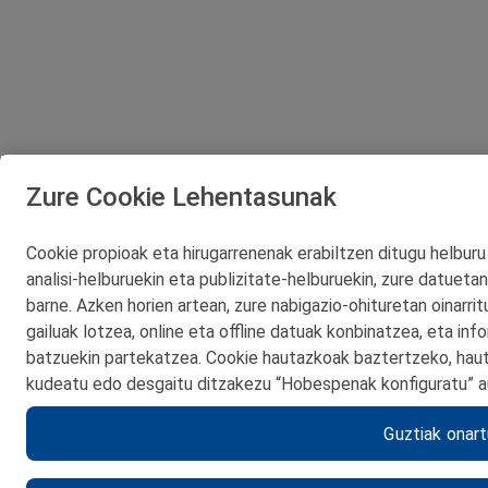
Zure Cookie Lehentasunak
Cookie propioak eta hirugarrenenak erabiltzen ditugu helburu 
analisi‑helburuekin eta publizitate‑helburuekin, zure datuetan
barne. Azken horien artean, zure nabigazio‑ohituretan oinarri
gailuak lotzea, online eta offline datuak konbinatzea, eta i
batzuekin partekatzea. Cookie hautazkoak baztertzeko, hauta
kudeatu edo desgaitu ditzakezu “Hobespenak konfiguratu” 
Guztiak onar