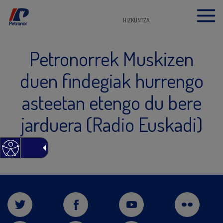
HIZKUNTZA
Petronorrek Muskizen
duen findegiak hurrengo
asteetan etengo du bere
jarduera (Radio Euskadi)