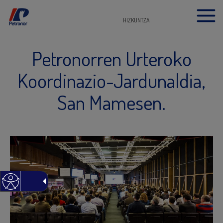
HIZKUNTZA
Petronorren Urteroko
Koordinazio-Jardunaldia,
San Mamesen.