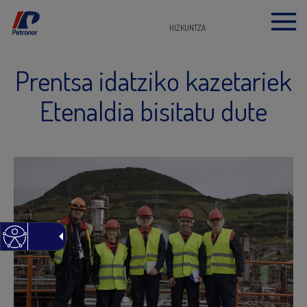
HIZKUNTZA
Prentsa idatziko kazetariek
Etenaldia bisitatu dute