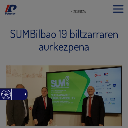
HIZKUNTZA
SUMBilbao 19 biltzarraren
aurkezpena