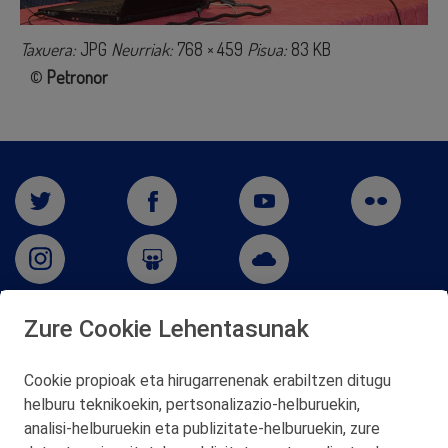
Taxuera:
JPG
Neurriak:
768 × 459
Pisua:
83 KB
©
Petronor
Zure Cookie Lehentasunak
San Martín 5-Edificio Muñatones,
48550 Muskiz (Bizkaia)
Cookie propioak eta hirugarrenenak erabiltzen ditugu
Telf. 946 357 000
helburu teknikoekin, pertsonalizazio‑helburuekin,
© 2026 Petronor S.A.
analisi‑helburuekin eta publizitate‑helburuekin, zure