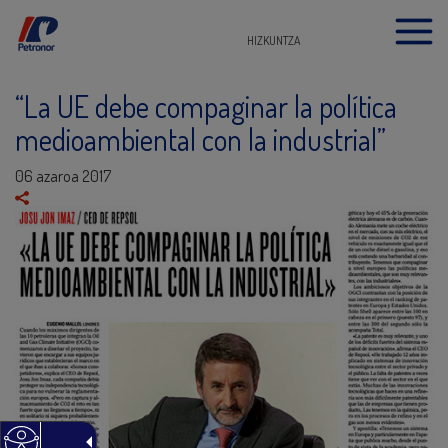
HIZKUNTZA
“La UE debe compaginar la política
medioambiental con la industrial”
06 azaroa 2017