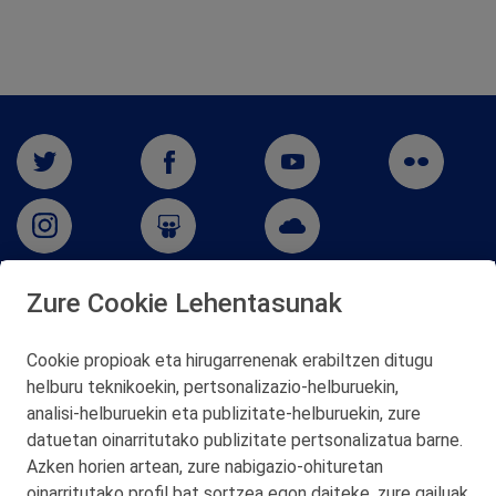
Zure Cookie Lehentasunak
San Martín 5-Edificio Muñatones,
48550 Muskiz (Bizkaia)
Cookie propioak eta hirugarrenenak erabiltzen ditugu
Telf. 946 357 000
helburu teknikoekin, pertsonalizazio‑helburuekin,
© 2026 Petronor S.A.
analisi‑helburuekin eta publizitate‑helburuekin, zure
datuetan oinarritutako publizitate pertsonalizatua barne.
Azken horien artean, zure nabigazio‑ohituretan
oinarritutako profil bat sortzea egon daiteke, zure gailuak