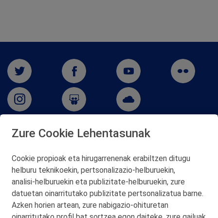
Zure Cookie Lehentasunak
San Martín 5-Edificio Muñatones,
48550 Muskiz (Bizkaia)
Cookie propioak eta hirugarrenenak erabiltzen ditugu
Telf. 946 357 000
helburu teknikoekin, pertsonalizazio‑helburuekin,
© 2026 Petronor S.A.
analisi‑helburuekin eta publizitate‑helburuekin, zure
datuetan oinarritutako publizitate pertsonalizatua barne.
Azken horien artean, zure nabigazio‑ohituretan
oinarritutako profil bat sortzea egon daiteke, zure gailuak