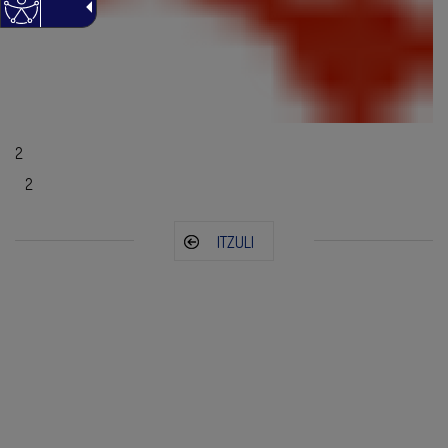
2
2
ITZULI