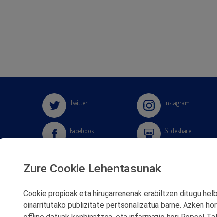
Twitter
Instagram
Facebook
Slideshare
Youtube
Soundcloud
Zure Cookie Lehentasunak
Flickr
Cookie propioak eta hirugarrenenak erabiltzen ditugu helbu
oinarritutako publizitate pertsonalizatua barne. Azken hor
offline datuak konbinatzea, eta informazio hori Repsol T