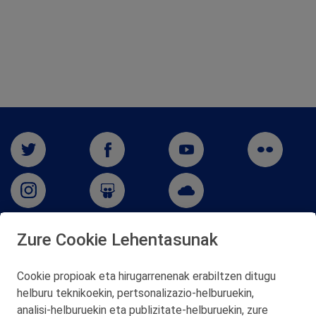
Zure Cookie Lehentasunak
San Martín 5-Edificio Muñatones,
48550 Muskiz (Bizkaia)
Cookie propioak eta hirugarrenenak erabiltzen ditugu
Telf. 946 357 000
helburu teknikoekin, pertsonalizazio‑helburuekin,
© 2026 Petronor S.A.
analisi‑helburuekin eta publizitate‑helburuekin, zure