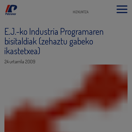
HIZKUNTZA
E.J.-ko Industria Programaren
bisitaldiak (zehaztu gabeko
ikastetxea)
24 urtarrila 2009