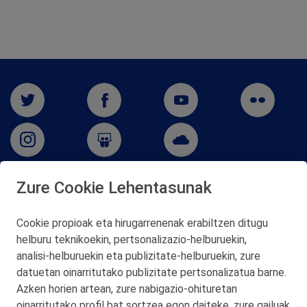
Zure Cookie Lehentasunak
San Martín 5-Edificio Muñatones,
48550 Muskiz (Bizkaia)
Cookie propioak eta hirugarrenenak erabiltzen ditugu
Telf. 946 357 000
helburu teknikoekin, pertsonalizazio‑helburuekin,
© 2026 Petronor S.A.
analisi‑helburuekin eta publizitate‑helburuekin, zure
datuetan oinarritutako publizitate pertsonalizatua barne.
Azken horien artean, zure nabigazio‑ohituretan
oinarritutako profil bat sortzea egon daiteke, zure gailuak