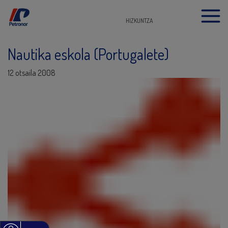
HIZKUNTZA
Nautika eskola (Portugalete)
12 otsaila 2008