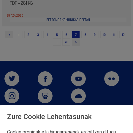
PDF - 281 KB
29 AZA 2020
PETRONOR KOMUNIKABIDEETAN
<
1
2
3
4
5
6
7
8
9
10
11
12
>
…
41
Zure Cookie Lehentasunak
San Martín 5-Edificio Muñatones,
48550 Muskiz (Bizkaia)
Cookie propioak eta hirugarrenenak erabiltzen ditugu