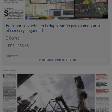
Petronor se vuelca en la digitalización para aumentar su
eficiencia y seguridad
El Correo
PDF - 263 KB
15 URT 2021
PETRONOR KOMUNIKABIDEETAN