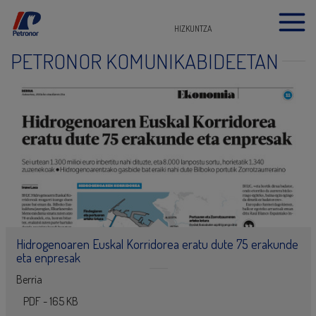
HIZKUNTZA
PETRONOR KOMUNIKABIDEETAN
Hidrogenoaren Euskal Korridorea eratu dute 75 erakunde
eta enpresak
Berria
PDF - 165 KB