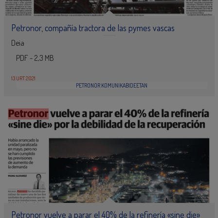
Petronor, compañía tractora de las pymes vascas
Deia
PDF - 2,3 MB
13 URT 2021
PETRONOR KOMUNIKABIDEETAN
Petronor vuelve a parar el 40% de la refinería «sine die»