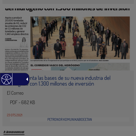
Euskadi sienta las bases de su nueva industria del
hidrógeno con 1.300 millones de inversión
El Correo
PDF - 682 KB
23 OTS 2021
PETRONOR KOMUNIKABIDEETAN