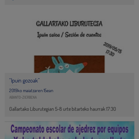
“Ipuin gozoak”
2019ko maiatzaren 15ean
ABANTO-ZIERBENA
Gallartako Liburutegian 5-8 urte bitarteko haurrak 17:30