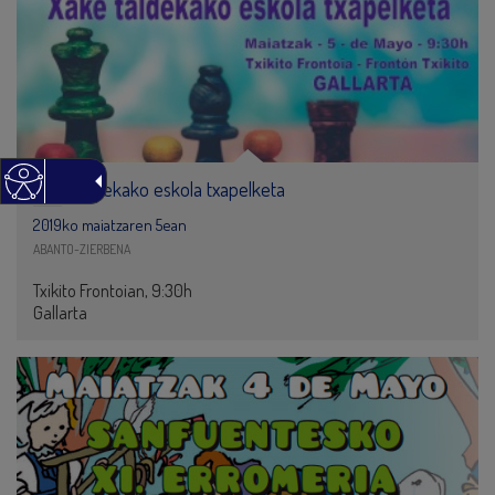
Xake taldekako eskola txapelketa
2019ko maiatzaren 5ean
ABANTO-ZIERBENA
Txikito Frontoian, 9:30h
Gallarta