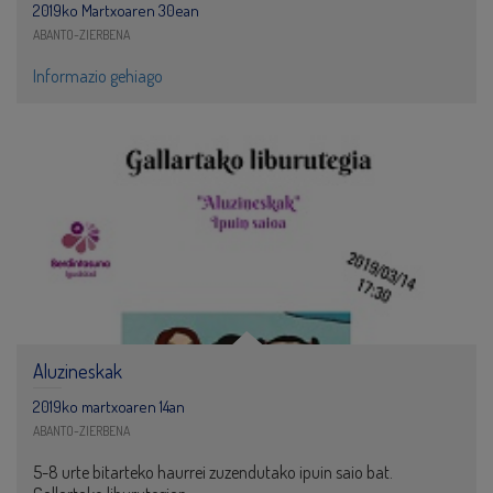
2019ko Martxoaren 30ean
ABANTO-ZIERBENA
Informazio gehiago
Aluzineskak
2019ko martxoaren 14an
ABANTO-ZIERBENA
5-8 urte bitarteko haurrei zuzendutako ipuin saio bat.