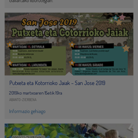
Gallartako liburutegian.
Putxeta eta Kotorrioko Jaiak – San Jose 2019
2019ko martxoaren 15etik 19ra
ABANTO-ZIERBENA
Informazio gehiago