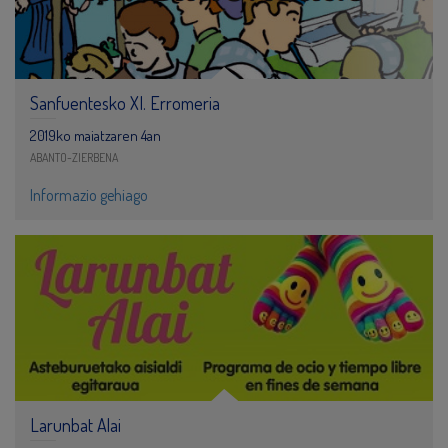
Sanfuentesko XI. Erromeria
2019ko maiatzaren 4an
ABANTO-ZIERBENA
Informazio gehiago
Larunbat Alai