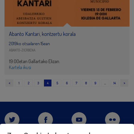
Abanto Kantari, kontzertu korala
2019ko otsailaren 15ean
ABANTO-ZIERBENA
19:00etan Gallartako Elizan.
Kartela ikusi
<
>
1
2
3
4
5
6
7
8
9
…
14