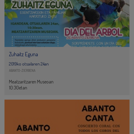
Zuhaitz Eguna
2019ko otsailaren 24an
ABANTO-ZIERBENA
Meatzaritzaren Museoan
10:30etan