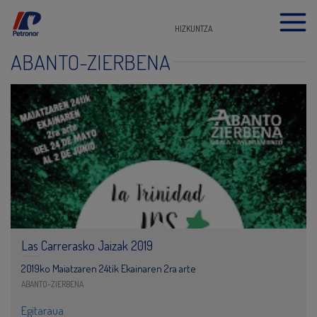
HIZKUNTZA
ABANTO-ZIERBENA
Las Carrerasko Jaizak 2019
2019ko Maiatzaren 24tik Ekainaren 2ra arte
ABANTO-ZIERBENA
Egitaraua