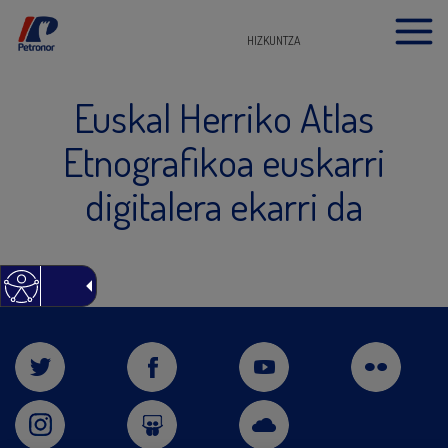
HIZKUNTZA
Euskal Herriko Atlas
Etnografikoa euskarri
digitalera ekarri da