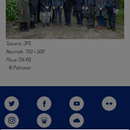
Taxuera:
JPG
Neurriak: 750 × 500
Pisua:
214 KB
© Petronor