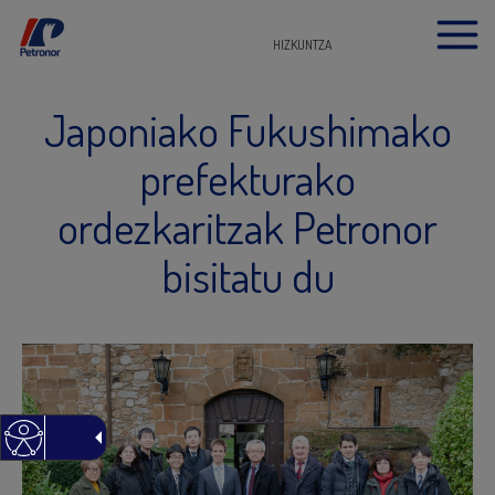
HIZKUNTZA
Japoniako Fukushimako
prefekturako
ordezkaritzak Petronor
bisitatu du