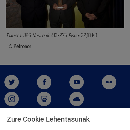
Taxuera:
JPG
Neurriak:
413×275
Pisua:
22,18 KB
©
Petronor
Zure Cookie Lehentasunak
San Martín 5-Edificio Muñatones,