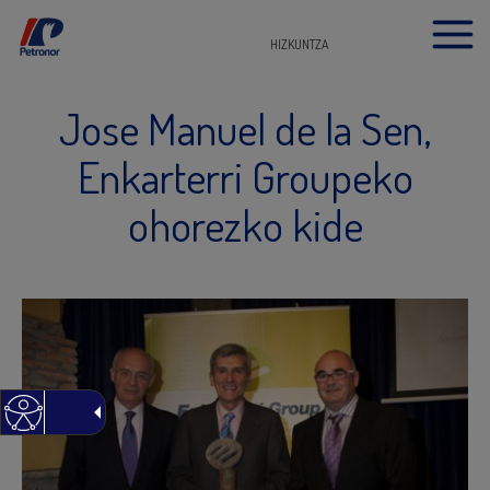
HIZKUNTZA
Jose Manuel de la Sen,
Enkarterri Groupeko
ohorezko kide