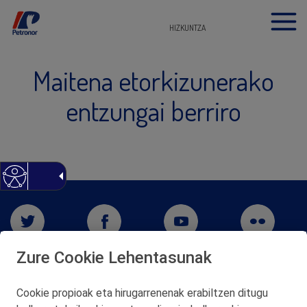
HIZKUNTZA
Maitena etorkizunerako
entzungai berriro
Zure Cookie Lehentasunak
Cookie propioak eta hirugarrenenak erabiltzen ditugu