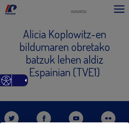
HIZKUNTZA
Alicia Koplowitz-en
bildumaren obretako
batzuk lehen aldiz
Espainian (TVE1)