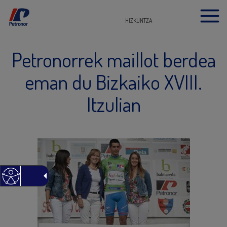
HIZKUNTZA
Petronorrek maillot berdea
eman du Bizkaiko XVIII.
Itzulian