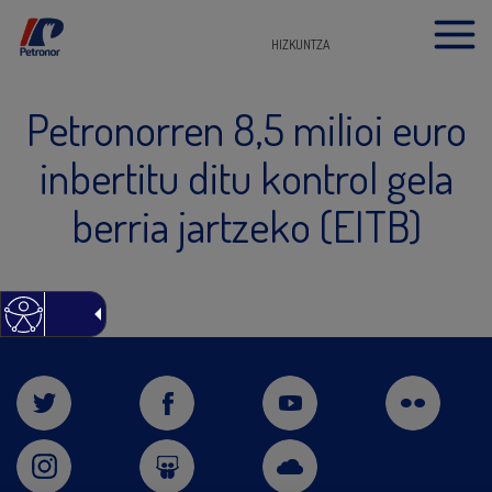
HIZKUNTZA
Petronorren 8,5 milioi euro
inbertitu ditu kontrol gela
berria jartzeko (EITB)