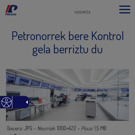
HIZKUNTZA
Petronorrek bere Kontrol
gela berriztu du
Taxuera:
JPG –
Neurriak:
1000×422 –
Pisua:
1,5 MB