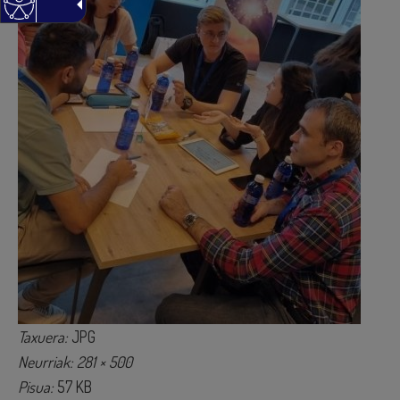
Taxuera:
JPG
Neurriak: 281 × 500
Pisua:
57 KB