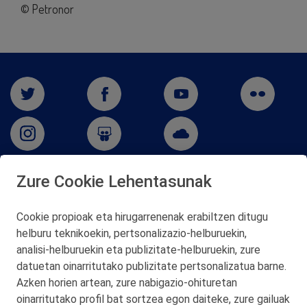
© Petronor
Zure Cookie Lehentasunak
San Martín 5-Edificio Muñatones,
48550 Muskiz (Bizkaia)
Cookie propioak eta hirugarrenenak erabiltzen ditugu
Telf. 946 357 000
helburu teknikoekin, pertsonalizazio‑helburuekin,
© 2026 Petronor S.A.
analisi‑helburuekin eta publizitate‑helburuekin, zure
datuetan oinarritutako publizitate pertsonalizatua barne.
Azken horien artean, zure nabigazio‑ohituretan
oinarritutako profil bat sortzea egon daiteke, zure gailuak