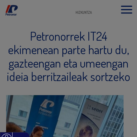
HIZKUNTZA
Petronorrek IT24
ekimenean parte hartu du,
gazteengan eta umeengan
ideia berritzaileak sortzeko